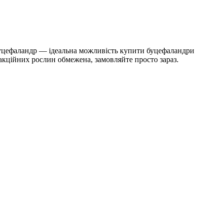
буцефаландр — ідеальна можливість купити буцефаландри
акційних рослин обмежена, замовляйте просто зараз.