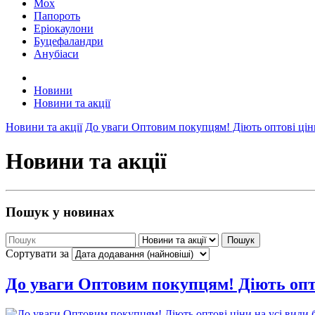
Мох
Папороть
Еріокаулони
Буцефаландри
Анубіаси
Новини
Новини та акції
Новини та акції
До уваги Оптовим покупцям! Діють оптові ціни
Новини та акції
Пошук у новинах
Пошук
Сортувати за
До уваги Оптовим покупцям! Діють оптов