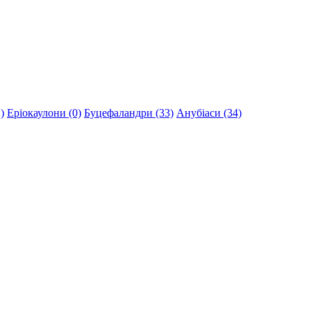
)
Еріокаулони (0)
Буцефаландри (33)
Анубіаси (34)