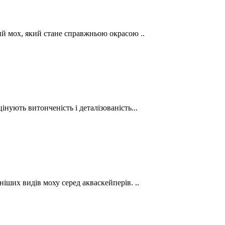
ний мох, який стане справжньою окрасою ..
інують витонченість і деталізованість...
ніших видів моху серед акваскейперів. ..