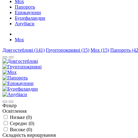
Мох
Папороть
Еріокаулони
Буцефаландри
Анубіаси
Мох
Довгостеблові (141)
Грунтопокривні (15)
Мох (15)
Папороть (42
Фільтр
Освітлення
Низьке (0)
Середнє (0)
Високе (0)
Складність вирощування