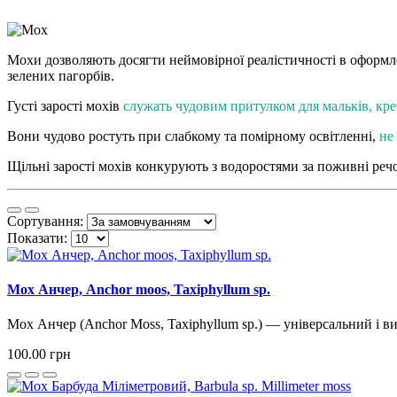
Мохи дозволяють досягти неймовірної реалістичності в оформл
зелених пагорбів.
Густі зарості мохів
служать чудовим
притулком для мальків, кре
Вони чудово ростуть при слабкому та помірному освітленні,
не
Щільні зарості мохів конкурують з водоростями за поживні речо
Сортування:
Показати:
Мох Анчер, Anchor moos, Taxiphyllum sp.
Мох Анчер (Anchor Moss, Taxiphyllum sp.) — універсальний і ви
100.00 грн