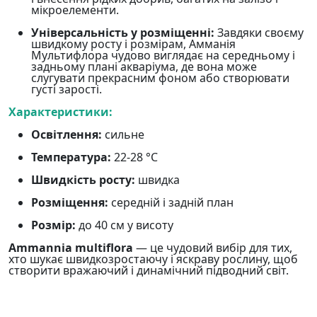
мікроелементи.
Універсальність у розміщенні:
Завдяки своєму
швидкому росту і розмірам, Амманія
Мультифлора чудово виглядає на середньому і
задньому плані акваріума, де вона може
слугувати прекрасним фоном або створювати
густі зарості.
Характеристики:
Освітлення:
сильне
Температура:
22-28 °C
Швидкість росту:
швидка
Розміщення:
середній і задній план
Розмір:
до 40 см у висоту
Ammannia multiflora
— це чудовий вибір для тих,
хто шукає швидкозростаючу і яскраву рослину, щоб
створити вражаючий і динамічний підводний світ.