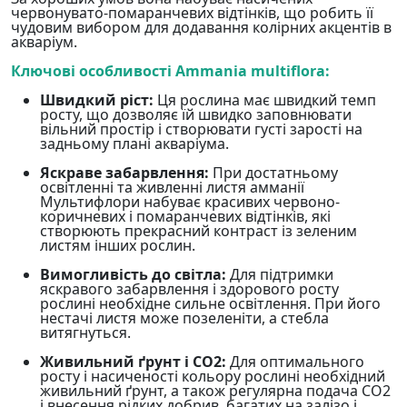
червонувато-помаранчевих відтінків, що робить її
чудовим вибором для додавання колірних акцентів в
акваріум.
Ключові особливості Ammania multiflora:
Швидкий ріст:
Ця рослина має швидкий темп
росту, що дозволяє їй швидко заповнювати
вільний простір і створювати густі зарості на
задньому плані акваріума.
Яскраве забарвлення:
При достатньому
освітленні та живленні листя амманії
Мультифлори набуває красивих червоно-
коричневих і помаранчевих відтінків, які
створюють прекрасний контраст із зеленим
листям інших рослин.
Вимогливість до світла:
Для підтримки
яскравого забарвлення і здорового росту
рослині необхідне сильне освітлення. При його
нестачі листя може позеленіти, а стебла
витягнуться.
Живильний ґрунт і CO2:
Для оптимального
росту і насиченості кольору рослині необхідний
живильний ґрунт, а також регулярна подача CO2
і внесення рідких добрив, багатих на залізо і