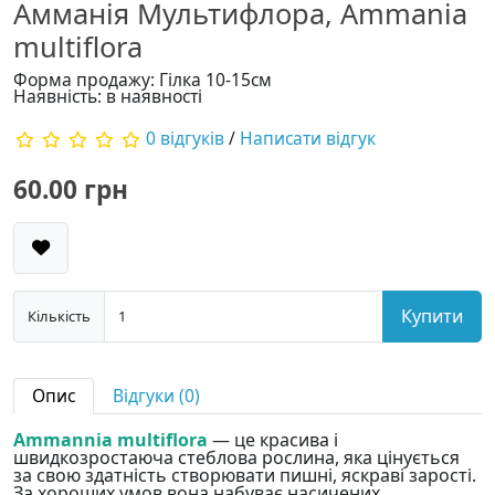
Амманія Мультифлора, Ammania
multiflora
Форма продажу: Гілка 10-15см
Наявність: в наявності
0 відгуків
/
Написати відгук
60.00 грн
Купити
Кількість
Опис
Відгуки (0)
Ammannia multiflora
— це красива і
швидкозростаюча стеблова рослина, яка цінується
за свою здатність створювати пишні, яскраві зарості.
За хороших умов вона набуває насичених