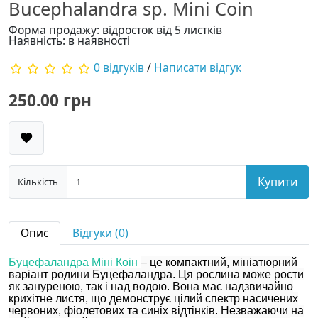
Bucephalandra sp. Mini Coin
Форма продажу: відросток від 5 листків
Наявність: в наявності
0 відгуків
/
Написати відгук
250.00 грн
Купити
Кількість
Опис
Відгуки (0)
Буцефаландра Міні Коін
– це компактний, мініатюрний
варіант родини Буцефаландра. Ця рослина може рости
як зануреною, так і над водою. Вона має надзвичайно
крихітне листя, що демонструє цілий спектр насичених
червоних, фіолетових та синіх відтінків. Незважаючи на