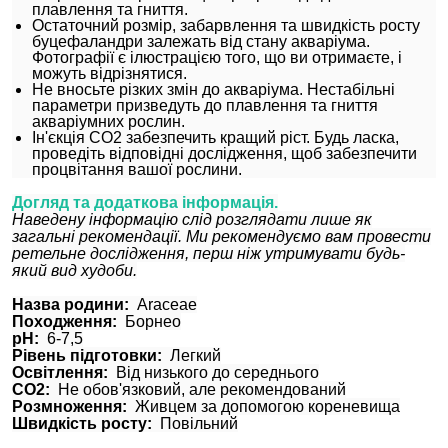
плавлення та гниття.
Остаточний розмір, забарвлення та швидкість росту
буцефаландри залежать від стану акваріума.
Фотографії є ​​ілюстрацією того, що ви отримаєте, і
можуть відрізнятися.
Не вносьте різких змін до акваріума. Нестабільні
параметри призведуть до плавлення та гниття
акваріумних рослин.
Ін'єкція CO2 забезпечить кращий ріст. Будь ласка,
проведіть відповідні дослідження, щоб забезпечити
процвітання вашої рослини.
Догляд та додаткова інформація.
Наведену інформацію слід розглядати лише як
загальні рекомендації. Ми рекомендуємо вам провести
ретельне дослідження, перш ніж утримувати будь-
який вид худоби.
Назва родини:
Araceae
Походження:
Борнео
pH:
6-7,5
Рівень підготовки:
Легкий
Освітлення:
Від низького до середнього
CO2:
Не обов'язковий, але рекомендований
Розмноження:
Живцем за допомогою кореневища
Швидкість росту:
Повільний