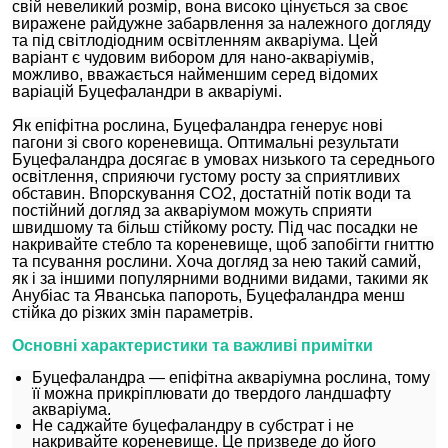
свій невеликий розмір, вона високо цінується за своє
виражене райдужне забарвлення за належного догляду
та під світлодіодним освітленням акваріума. Цей
варіант є чудовим вибором для нано-акваріумів,
можливо, вважається найменшим серед відомих
варіацій Буцефаландри в акваріумі.
Як епіфітна рослина, Буцефаландра генерує нові
пагони зі свого кореневища. Оптимальні результати
Буцефаландра досягає в умовах низького та середнього
освітлення, сприяючи густому росту за сприятливих
обставин. Впорскування CO2, достатній потік води та
постійний догляд за акваріумом можуть сприяти
швидшому та більш стійкому росту. Під час посадки не
накривайте стебло та кореневище, щоб запобігти гниттю
та псування рослини. Хоча догляд за нею такий самий,
як і за іншими популярними водними видами, такими як
Анубіас та Яванська папороть, Буцефаландра менш
стійка до різких змін параметрів.
Основні характеристики та важливі примітки
Буцефаландра — епіфітна акваріумна рослина, тому
її можна прикріплювати до твердого ландшафту
акваріума.
Не саджайте буцефаландру в субстрат і не
накривайте кореневище. Це призведе до його