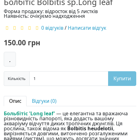
Болбітіс Bolbitis sp.Long leaf
Форма продажу: відросток від 5 листків
Наявність: очікуємо надходження
0 відгуків
/
Написати відгук
150.00 грн
Купити
Кількість
Опис
Відгуки (0)
Больбітіс 'Long leaf'
— це елегантна та вражаюча
різновидність папороті, яка додасть вашому
акваріуму відчуття диких тропічних джунглів. Ця
рослина, також відома як
Bolbitis heudelotii
,
вирізняється довгими, витончено розгалуженими
вайями (листям), що можуть досягати значних