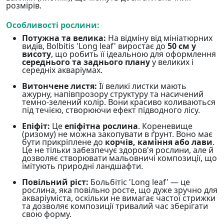
розмірів.
Особливості рослини:
Потужна та велика:
На відміну від мініатюрних
видів, Bolbitis 'Long leaf' виростає до
50 см у
висоту
, що робить її ідеальною для оформлення
середнього та заднього плану
у великих і
середніх акваріумах.
Витончене листя:
Її великі листки мають
ажурну, напівпрозору структуру та насичений
темно-зелений колір. Вони красиво коливаються
під течією, створюючи ефект підводного лісу.
Епіфіт:
Це
епіфітна рослина
. Кореневище
(ризому) не можна закопувати в ґрунт. Воно має
бути прикріплене до
корчів, каміння або лави
.
Це не тільки забезпечує здоров'я рослини, але й
дозволяє створювати мальовничі композиції, що
імітують природні ландшафти.
Повільний ріст:
Больбітіс 'Long leaf' — це
рослина, яка повільно росте, що дуже зручно для
акваріуміста, оскільки не вимагає частої стрижки
та дозволяє композиції тривалий час зберігати
свою форму.