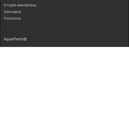
Історія замовлень
Закладки
Розсилка
AquaPlants@