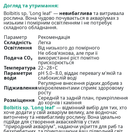
Догляд та утримання:
Bolbitis sp. 'Long leaf' —
невибаглива
та витривала
рослина. Вона чудово почувається в акваріумах з
низьким і помірним освітленням і не потребує
складного обладнання.
Параметр
Рекомендація
Складність
Легка
Освітлення
Від низького до помірного
Не обов'язкова, але при її
Подача CO₂
використанні ріст помітно
прискорюється
Температура
22−28∘C
Параметри
pH 5.0−8.0, віддає перевагу м'якій та
води
слабокислій воді
Регулярне внесення рідких добрив з
Підживлення
мікроелементами сприяє здоровому
росту
Середній та задній план, прикріплення
Розміщення
до корчів і каміння
Bolbitis sp. 'Long leaf'
— відмінний вибір для тих, хто
хоче додати у свій акваріум велику, але водночас
витончену та невибагливу рослину. Вона ідеально
підійде для створення акваскейпів у стилі
"природний акваріум", надаючи укриття для риб та
безхребетних, та прикрашаючи ваш підводний світ.