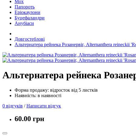
Мох
Папороть
Еріокаулони
Буцефаландри
Анубіаси
Довгостеблові
Альтернатера рейнека Розанервіг, Alternanthera reineckii 'R
Альтернатера рейнека Розанерві
Форма продажу: відросток від 5 листків
Наявність: в наявності
0 відгуків
/
Написати відгук
60.00 грн