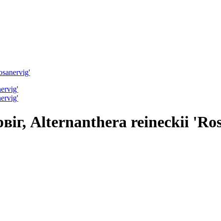
osanervig'
г, Alternanthera reineckii 'Ros