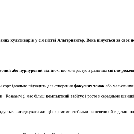
них культиварів у сімействі Альтернантер. Вона цінується за своє н
воний або пурпуровий
відтінок, що контрастує з разючим
світло-роже
 сорт ідеально підходить для створення
фокусних точок
або мальовнич
 'Rosanervig' має більш
компактний габітус
і росте з середньою швидк
ендується висаджувати живці окремими стеблами на невеликій відстані од