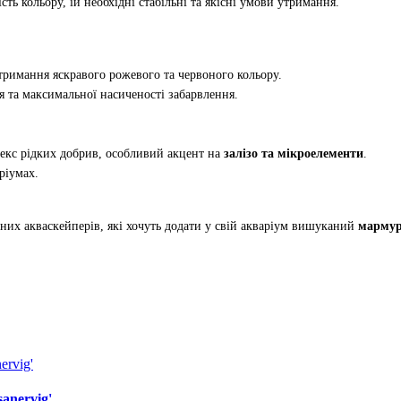
ть кольору, їй необхідні стабільні та якісні умови утримання.
тримання яскравого рожевого та червоного кольору.
'я та максимальної насиченості забарвлення.
кс рідких добрив, особливий акцент на
залізо та мікроелементи
.
ріумах.
них акваскейперів, які хочуть додати у свій акваріум вишуканий
мармур
sanervig'