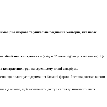
еймовірно яскраве та унікальне поєднання кольорів, яке надає
вим або білим жилкуванням
(звідси 'Rosa-nervig' — рожеві жилки). Це
их
контрастних груп
на
середньому плані
акваріума.
істю, що полегшує підтримання бажаної форми. Рослина досягає висоти
ин від одного, щоб забезпечити доступ світла до нижнього листя.