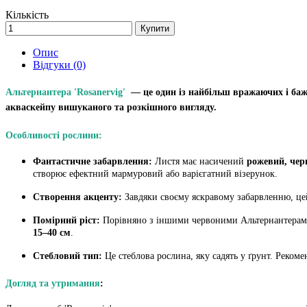
Кількість
Купити
Опис
Відгуки (0)
Альтернантера 'Rosanervig'
— це один із найбільш вражаючих і бажа
акваскейпу вишуканого та розкішного вигляду.
Особливості рослини:
Фантастичне забарвлення:
Листя має насичений
рожевий, чер
створює ефектний мармуровий або варієгатний візерунок.
Створення акценту:
Завдяки своєму яскравому забарвленню, цей
Помірний ріст:
Порівняно з іншими червоними Альтернантерами,
15–40 см
.
Стебловий тип:
Це стеблова рослина, яку садять у ґрунт. Реком
Догляд та утримання
: