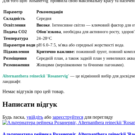
Для того щоб 'Rosanervig' проявила свою максимальну красу та насиченіс
Параметр
Рекомендація
Складність
Середня
Освітлення
Високе
. Інтенсивне світло — ключовий фактор для о
Подача CO2
Обов'язкова
, необхідна для активного росту, здоров
Температура
24–28^C
Параметри води
pH 6.0–7.5, м'яка або середньої жорсткості вода.
Підживлення
Критично важливе:
поживний ґрунт, повний компле
Розміщення
Середній план, а також задній план у невеликих аква
Розмноження
Живцями (верхівковими та бічними пагонами).
Alternanthera reineckii 'Rosanervig'
— це відмінний вибір для досвідче
ландшафт.
Немає відгуків про цей товар.
Написати відгук
Будь ласка,
увійдіть
або
зареєструйтеся
для перегляду
Альтернатера рейнека Розанервіг, Alternanthera reineckii 'Ro