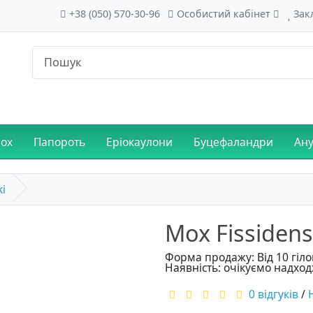
+38 (050) 570-30-96
Особистий кабінет
Зак
ох
Папороть
Еріокаулони
Буцефаландри
Ану
ki
Мох Fissidens
Форма продажу: Від 10 гіло
Наявність: очікуємо надхо
0 відгуків
/