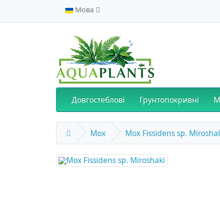
Мова
Довгостеблові
Грунтопокривні
М
Мох
Мох Fissidens sp. Mirosha