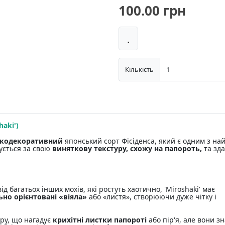
100.00 грн
Кількість
haki')
сокодекоративний
японський сорт Фісіденса, який є одним з на
нується за свою
виняткову текстуру, схожу на папороть,
та зда
ід багатьох інших мохів, які ростуть хаотично, 'Miroshaki' має
ьно орієнтовані «віяла»
або «листя», створюючи дуже чітку і
ру, що нагадує
крихітні листки папороті
або пір'я, але вони з