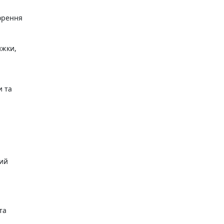
ворення
ижки,
и та
ш
ний
та