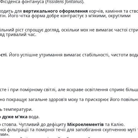
Фісіденса фонтануса (
Fissidens fontanus
).
ходить для
вертикального оформлення
корчів, каміння та ст
ін. Його чітка форма добре контрастує з м'якими, округлими
льний ріст спрощує догляд, оскільки мох не вимагає частої стр
ляд тривалий час.
сті
. Його успішне утримання вимагає стабільності, чистоти вод
те і при помірному світлі, але яскраве освітлення сприяє біль
о покращує загальне здоров'я моху та прискорює його повіль
нь температури.
о дуже м'яка
вода.
 стовпа. Чутливий до дефіциту
Мікроелементів
та Калію.
ї фільтрації та помірної течії для запобігання скупченню муті 
ами».