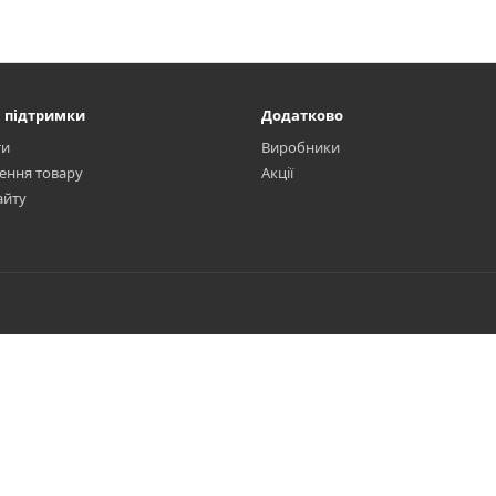
 підтримки
Додатково
ти
Виробники
ення товару
Акції
айту