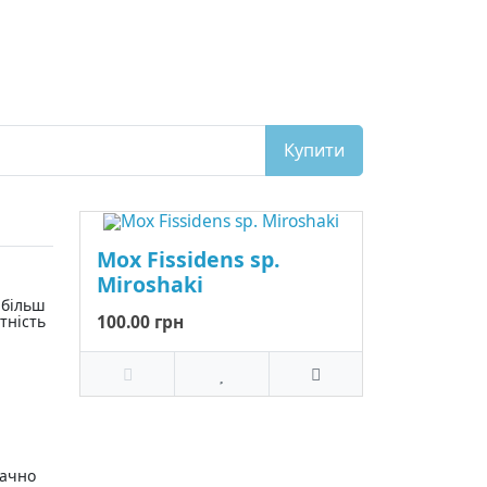
Купити
Мох Fissidens sp.
Miroshaki
йбільш
100.00 грн
тність
начно