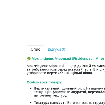
Опис
Відгуки (0)
🌿
Мох Фісіденс Мірошакі (Fissidens sp. 'Miros
Мох Фісіденс Мірошакі — це
рідкісний та ви
затребуваних мхів серед акваскейперів. Він ці
утворювати
вертикальні, щільні віяла
.
Особливості товару:
Вертикальний, щільний ріст:
На відміну в
тенденцію формувати
акуратні, вертикал
витончену текстуру.
Текстура папороті:
Веточки мають структу