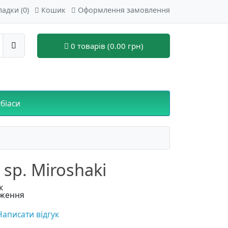
ладки (0)
Кошик
Оформлення замовлення
0 товарів (0.00 грн)
біаси
 sp. Miroshaki
к
дження
Написати відгук