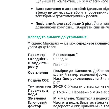
щільніші та компактніші, ніж у класичного 
Використання в акваскейпі:
Ідеально під
ефекту
висячих садів
або «папоротевих» ст
текстурами ґрунтопокривних рослин.
Повільний, але стабільний ріст:
Його пові
дозволяючи композиції зберігати свій виг
Догляд та вимоги до утримання:
Фісіденс Мірошакі — це мох
середньої складно
уваги до деталей.
Параметр
Рекомендації
Складність
Середня
Швидкість
Повільна
росту
Помірне до Високого.
Добре рос
Освітлення
щільній та вертикальній формі.
Настійно рекомендована.
Значн
Подача CO2
ріст.
Температура
20–26°C
. Уникати різких колива
Параметри
pH 6.0–7.5. Переважно
м'яка аб
води
Живлення
Мінімальне.
Живиться з водного
Ключовий
Чистота води.
Вимагає ефективно
фактор
водоростей між щільними «віял