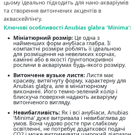
цьому ідеально підходить для нано-акваріумів
та створення витончених акцентів в
акваскейпінгу.
Ключові особливості Anubias glabra 'Minima':
Мініатюрний розмір:
Це одна з
найменших форм анубіаса глабра. Її
компактні розміри роблять її ідеальною
для розміщення на невеликих корчах,
камінні або в якості ґрунтопокривної
рослини в акваріумах будь-якого розміру.
Витончене вузьке листя:
Листя має
красиву, витягнуту форму, характерну для
Anubias glabra, але в мініатюрному
виконанні. Його темно-зелений колір і
блискуча поверхня надають акваріуму
витонченого вигляду.
Невибагливість:
Як і всі анубіаси, Anubias
'Minima' дуже витривала і невибаглива до
умов. Вона чудово росте при слабкому
освітленні, не потребує додаткової подачі
CO2 і може витримувати широкий діапазон