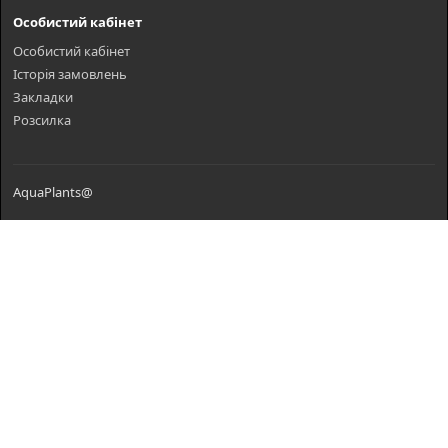
Особистий кабінет
Особистий кабінет
Історія замовлень
Закладки
Розсилка
AquaPlants@