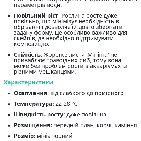
параметрів води.
Повільний ріст:
Рослина росте дуже
повільно, що мінімізує необхідність в
обрізанні і дозволяє їй довго зберігати
задану форму. Це особливо важливо для
скейпів, де необхідно підтримувати
композицію.
Стійкість:
Жорстке листя 'Minima' не
приваблює травоїдних риб, тому вона
може без проблем рости в акваріумах із
різними мешканцями.
Характеристики:
Освітлення:
від слабкого до помірного
Температура:
22-28 °C
Швидкість росту:
дуже повільна
Розміщення:
передній план, корчі, каміння
Розмір:
мініатюрний