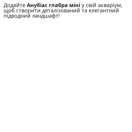
Додайте
Анубіас глабра міні
у свій акваріум,
щоб створити деталізований та елегантний
підводний ландшафт!